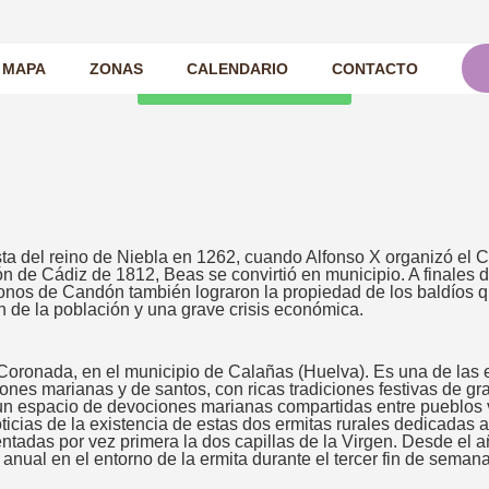
MAPA
ZONAS
CALENDARIO
CONTACTO
Ver todas las romerías
ta del reino de Niebla en 1262, cuando Alfonso X organizó el C
ón de Cádiz de 1812, Beas se convirtió en municipio. A finales d
olonos de Candón también lograron la propiedad de los baldíos 
n de la población y una grave crisis económica.
Coronada, en el municipio de Calañas (Huelva). Es una de las 
s marianas y de santos, con ricas tradiciones festivas de gran 
e un espacio de devociones marianas compartidas entre pueblos
cias de la existencia de estas dos ermitas rurales dedicadas a l
tadas por vez primera la dos capillas de la Virgen. Desde el a
anual en el entorno de la ermita durante el tercer fin de sema