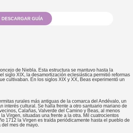
DESCARGAR GUÍA
oncejo de Niebla. Esta estructura se mantuvo hasta la
el siglo XIX, la desamortización eclesiástica permitió reformas
que cultivaban. En los siglos XIX y XX, Beas experimentó un
ermitas rurales más antiguas de la comarca del Andévalo, un
interés cultural. Se halla frente a otro santuario mariano de
 vecinos, Calañas, Valverde del Camino y Beas, al menos
a Virgen, situadas una frente a la otra. Mil cuatrocientos
ño 1712 la Virgen es traída periódicamente hasta el pueblo de
na del mes de mayo.