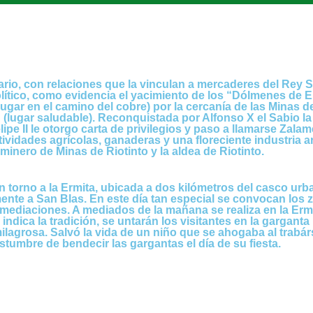
ario, con relaciones que la vinculan a mercaderes del Rey 
lítico, como evidencia el yacimiento de los “Dólmenes de E
ugar en el camino del cobre) por la cercanía de las Minas d
(lugar saludable). Reconquistada por Alfonso X el Sabio la
ipe II le otorgo carta de privilegios y paso a llamarse Zala
vidades agrícolas, ganaderas y una floreciente industria ar
 minero de Minas de Riotinto y la aldea de Riotinto.
n torno a la Ermita, ubicada a dos kilómetros del casco urba
mente a San Blas. En este día tan especial se convocan los 
ediaciones. A mediados de la mañana se realiza en la Ermi
indica la tradición, se untarán los visitantes en la garganta
lagrosa. Salvó la vida de un niño que se ahogaba al trabár
stumbre de bendecir las gargantas el día de su fiesta.