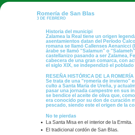
Romería de San Blas
3 DE FEBRERO
Historia del municipi
Zalamea la Real tiene un origen legend
asentamientos datan del Período Calco
romana se llamó Callenses Aenanicci (l
árabe se llamó “Salamun” o “Salameh” 
castellanizo pasando a ser Zalamea, Fel
cabecera de una gran comarca, con acti
el siglo XIX, se independizó el poblado
RESEÑA HISTÓRICA DE LA ROMERÍA
Se trata de una “romería de invierno” e
culto a Santa María de Ureña, y actual
pasar una jornada campestre en sus inm
se bendice el aceite de oliva que, como 
era conocido por su don de curación mi
pescado, siendo este el origen de la co
No te pierdas
La Santa Misa en el interior de la Ermita.
El tradicional cordón de San Blas.